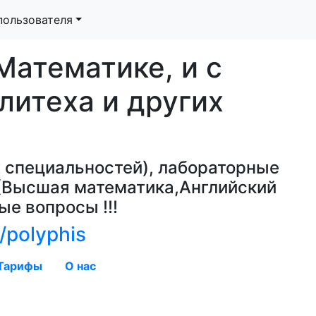
пользователя
Математике, и с
литеха и других
 специальностей), лабораторные
ы (Высшая математика,Английский
ые вопросы !!!
/polyphis
Тарифы
О нас