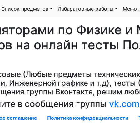
Список предметов
Лабараторные работы
Меню 
ляторами по Физике и 
ов на онлайн тесты По
совые (Любые предметы технических
и, Инженерной графике и т.д), тест
общения группы Вконтакте, решим люб
шите в сообщения группы
vk.com
ое соглашение
Политика конфиденциальности