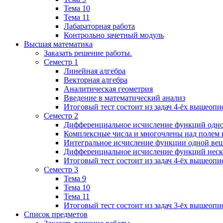
Тема 10
Тема 11
Лабараторная работа
Контрольно зачетный модуль
Высшая математика
Заказать решение работы.
Семестр 1
Линейная алгебра
Векторная алгебра
Аналитическая геометрия
Введение в математический анализ
Итоговый тест состоит из задач 4-ёх вышеопи
Семестр 2
Дифференциальное исчисление функций одн
Комплексные числа и многочлены над полем 
Интегральное исчисление функции одной ве
Дифференциальное исчисление функций неск
Итоговый тест состоит из задач 4-ёх вышеопи
Семестр 3
Тема 9
Тема 10
Тема 11
Итоговый тест состоит из задач 3-ёх вышеоп
Список предметов