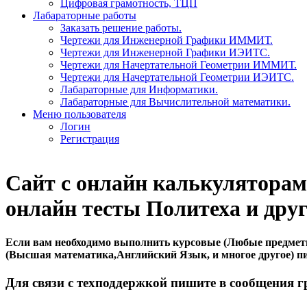
Цифровая грамотность, ТЦП
Лабараторные работы
Заказать решение работы.
Чертежи для Инженерной Графики ИММИТ.
Чертежи для Инженерной Графики ИЭИТС.
Чертежи для Начертательной Геометрии ИММИТ.
Чертежи для Начертательной Геометрии ИЭИТС.
Лабараторные для Информатики.
Лабараторные для Вычислительной математики.
Меню пользователя
Логин
Регистрация
Сайт с онлайн калькуляторами
онлайн тесты Политеха и друг
Если вам необходимо выполнить курсовые (Любые предметы 
(Высшая математика,Английский Язык, и многое другое) п
Для связи с техподдержкой пишите в сообщения 