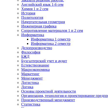
Заказать решение работы.
Английский язык 1-6 сем
Химия 1 и 2 сем
История
Политология
Начертательная геометрия
Инженерная графика
Сопротивление материалов 1 и 2 сем
Информатика
Информатика 1 семестр
Информатика 2 семестр
Делопроизводство
Философия
БЖД
Бухгалтерский учет и аудит
Естевствознание
Макроэкономика
Маркетинг
Менеджмент
Логистика
Логика
Основы проектной деятельности
Организация, технология и проектирование предпр
Производственный менеджмент
Статистика