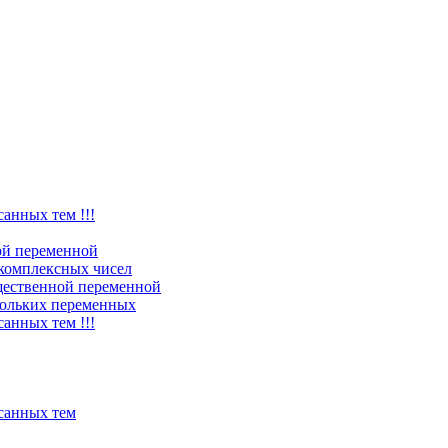
санных тем !!!
ой переменной
комплексных чисел
щественной переменной
ольких переменных
санных тем !!!
исанных тем