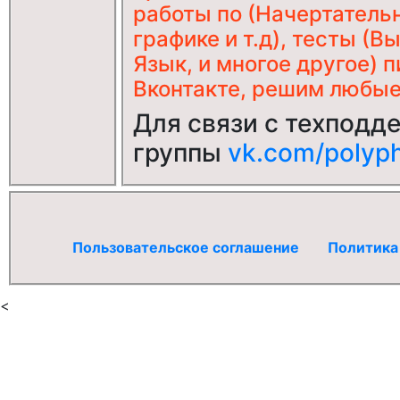
работы по (Начертатель
графике и т.д), тесты (
Язык, и многое другое) 
Вконтакте, решим любые 
Для связи с техподд
группы
vk.com/polyph
Пользовательское соглашение
Политика
<