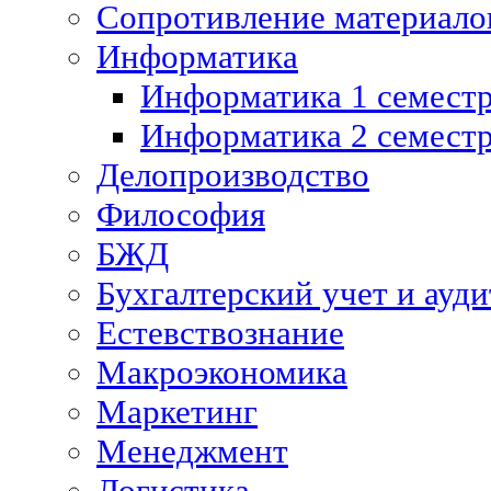
Сопротивление материалов
Информатика
Информатика 1 семест
Информатика 2 семест
Делопроизводство
Философия
БЖД
Бухгалтерский учет и ауди
Естевствознание
Макроэкономика
Маркетинг
Менеджмент
Логистика