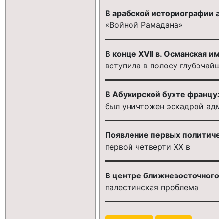
В арабской историографии а
«Войной Рамадана»
В конце XVII в. Османская и
вступила в полосу глубочай
В Абукирской бухте францу
был уничтожен эскадрой ад
Появление первых политичес
первой четверти ХХ в
В центре ближневосточного
палестинская проблема