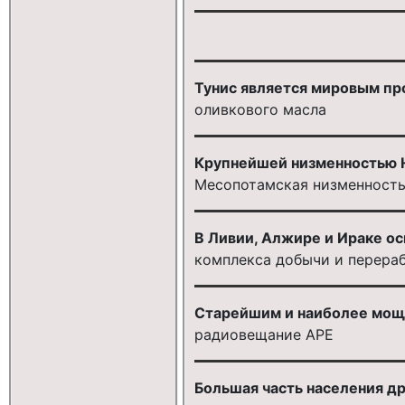
Тунис является мировым п
оливкового масла
Крупнейшей низменностью 
Месопотамская низменност
В Ливии, Алжире и Ираке о
комплекса добычи и перера
Старейшим и наиболее мощн
радиовещание АРЕ
Большая часть населения д