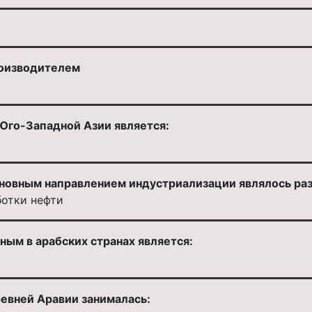
роизводителем
Юго-Западной Азии является:
ь
сновным направлением индустриализации являлось раз
ботки нефти
ым в арабских странах является:
ревней Аравии занималась: