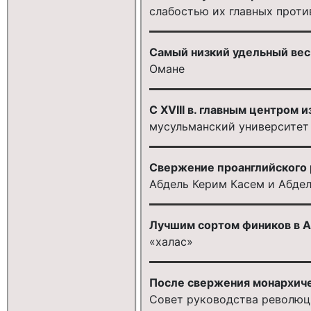
слабостью их главных проти
Самый низкий удельный вес 
Омане
С XVIII в. главным центром
мусульманский университет
Свержение проанглийского 
Абдель Керим Касем и Абде
Лучшим сортом фиников в А
«халас»
После свержения монархичес
Совет руководства револю