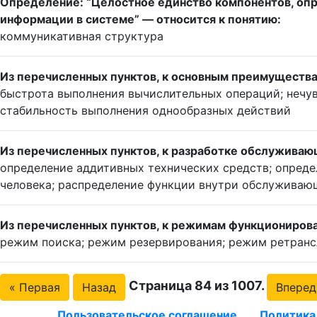
Определение: “Целостное единство компонентов, о
информации в системе” — относится к понятию:
коммуникативная структура
Из перечисленных пунктов, к основным преимущества
быстрота выполнения вычислительных операций; нечув
стабильность выполнения однообразных действий
Из перечисленных пунктов, к разработке обслуживаю
определение аддитивных технических средств; опред
человека; распределение функции внутри обслужива
Из перечисленных пунктов, к режимам функционирова
режим поиска; режим резервирования; режим ретран
Страница 84 из 1007.
« Первая
Назад
Вперед
Пользовательское соглашение
Политика