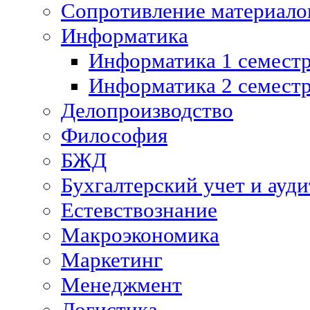
Сопротивление материалов
Информатика
Информатика 1 семест
Информатика 2 семест
Делопроизводство
Философия
БЖД
Бухгалтерский учет и ауди
Естевствознание
Макроэкономика
Маркетинг
Менеджмент
Логистика