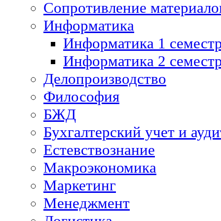
Сопротивление материалов
Информатика
Информатика 1 семест
Информатика 2 семест
Делопроизводство
Философия
БЖД
Бухгалтерский учет и ауди
Естевствознание
Макроэкономика
Маркетинг
Менеджмент
Логистика