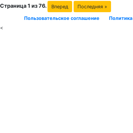
Страница 1 из 76.
Вперед
Последняя »
Пользовательское соглашение
Политика
<