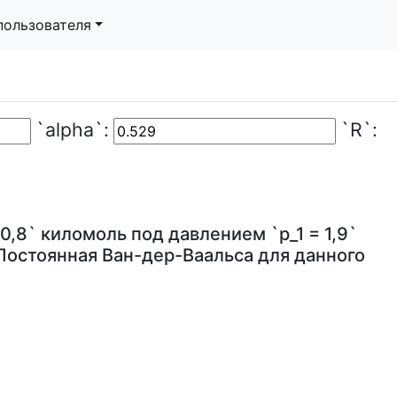
пользователя
`alpha`:
`R`:
0,8` киломоль под давлением `p_1 = 1,9`
 Постоянная Ван-дер-Ваальса для данного