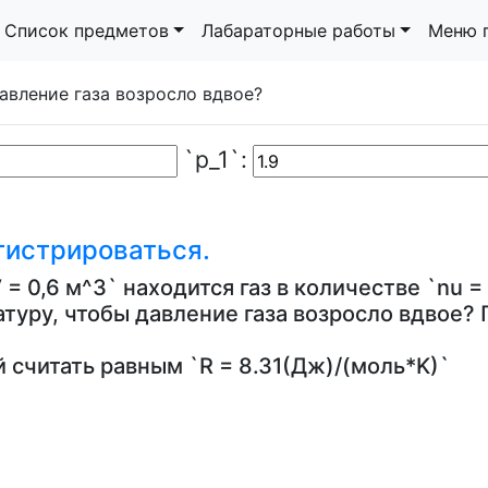
Список предметов
Лабараторные работы
Меню 
`p_1`:
гистрироваться.
 0,6 м^3` находится газ в количестве `nu = 
атуру, чтобы давление газа возросло вдвое?
 считать равным `R = 8.31(Дж)/(моль*K)`