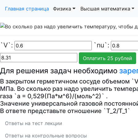
Главная страница
Физика
Высшая математика
`V`:
`nu`:
Для решения задач необходимо
заре
В закрытом герметичном сосуде объемом `V =
МПа. Во сколько раз надо увеличить темпер
газа `а = 0,529(Па*м^6)/(моль^2)` .
Значение универсальной газовой постоянной
В ответе представьте отношение `T_2/T_1`
Ответы на тест лекции
Ответы на контрольные вопросы