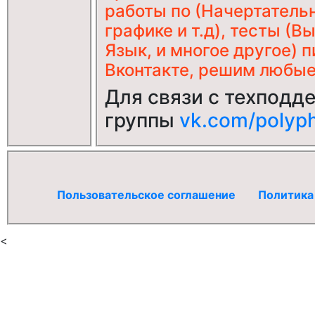
работы по (Начертатель
графике и т.д), тесты (
Язык, и многое другое) 
Вконтакте, решим любые 
Для связи с техподд
группы
vk.com/polyph
Пользовательское соглашение
Политика
<