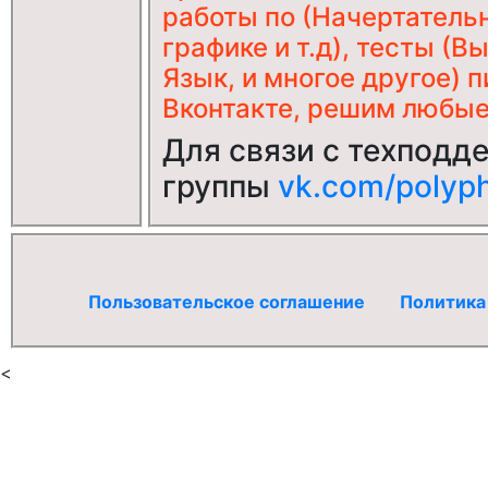
работы по (Начертатель
графике и т.д), тесты (
Язык, и многое другое) 
Вконтакте, решим любые 
Для связи с техподд
группы
vk.com/polyph
Пользовательское соглашение
Политика
<