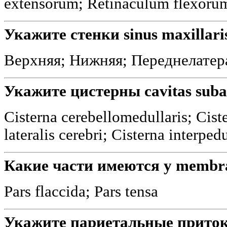
extensorum; Retinaculum flexoru
Укажите стенки sinus maxillari
Верхняя; Нижняя; Переднелатер
Укажите цистерны cavitas subar
Cisterna cerebellomedullaris; Cist
lateralis cerebri; Cisterna interped
Какие части имеются у membr
Pars flaccida; Pars tensa
Укажите париетальные притоки 