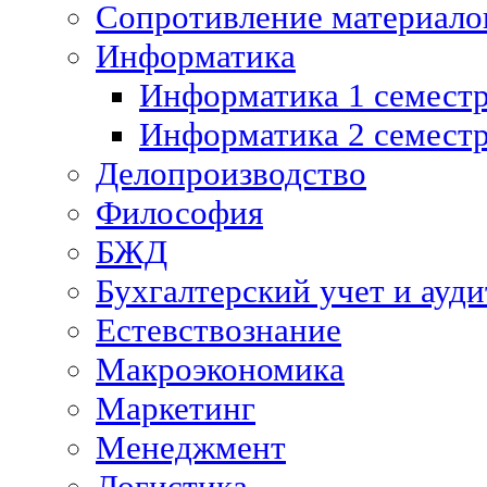
Сопротивление материалов
Информатика
Информатика 1 семест
Информатика 2 семест
Делопроизводство
Философия
БЖД
Бухгалтерский учет и ауди
Естевствознание
Макроэкономика
Маркетинг
Менеджмент
Логистика