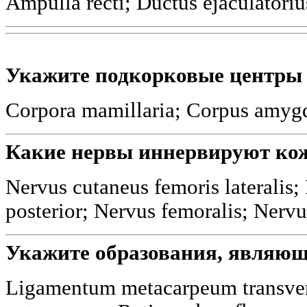
Ampulla recti; Ductus ejaculatoriu
Укажите подкорковые центры
Corpora mamillaria; Corpus amyg
Какие нервы иннервируют кож
Nervus cutaneus femoris lateralis;
posterior; Nervus femoralis; Nervu
Укажите образования, являющ
Ligamentum metacarpeum transver