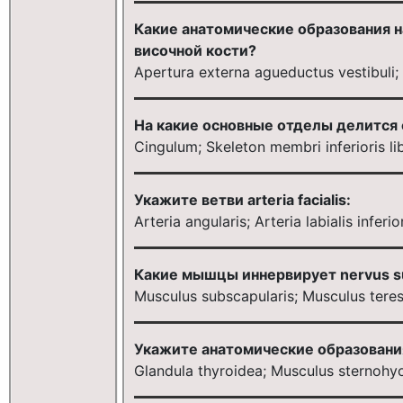
Какие анатомические образования 
височной кости?
Apertura externa agueductus vestibuli; 
На какие основные отделы делится
Cingulum; Skeleton membri inferioris lib
Укажите ветви arteria facialis:
Arteria angularis; Arteria labialis inferio
Какие мышцы иннервирует nervus su
Musculus subscapularis; Musculus tere
Укажите анатомические образовани
Glandula thyroidea; Musculus sternohy