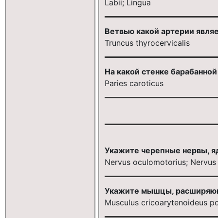
Labii; Lingua
Ветвью какой артерии являет
Truncus thyrocervicalis
На какой стенке барабанной
Paries caroticus
Укажите черепные нервы, я
Nervus oculomotorius; Nervus 
Укажите мышцы, расширяю
Musculus cricoarytenoideus po