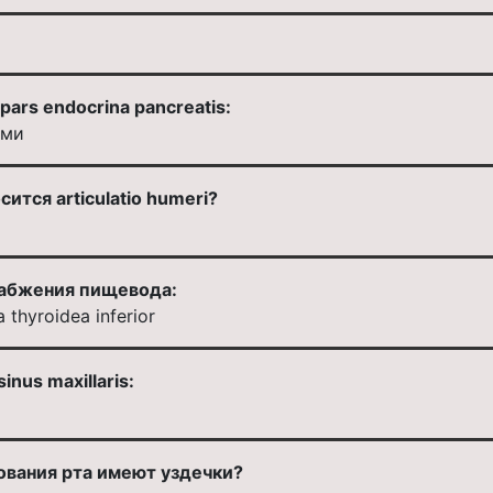
ars endocrina pancreatis:
ами
ится articulatio humeri?
набжения пищевода:
a thyroidea inferior
nus maxillaris:
ования рта имеют уздечки?