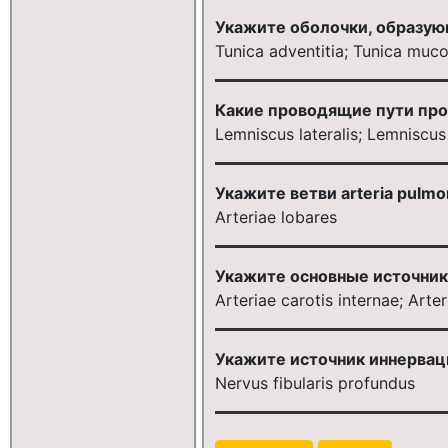
Укажите оболочки, образующи
Tunica adventitia; Tunica muco
Какие проводящие пути про
Lemniscus lateralis; Lemniscus
Укажите ветви arteria pulmon
Arteriae lobares
Укажите основные источник
Arteriae carotis internae; Arte
Укажите источник иннервации 
Nervus fibularis profundus