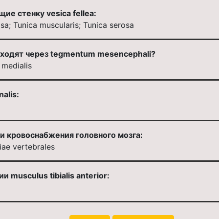
е стенку vesica fellea:
sa; Tunica muscularis; Tunica serosa
ходят через tegmentum mesencephali?
 medialis
alis:
и кровоснабжения головного мозга:
riae vertebrales
musculus tibialis anterior: