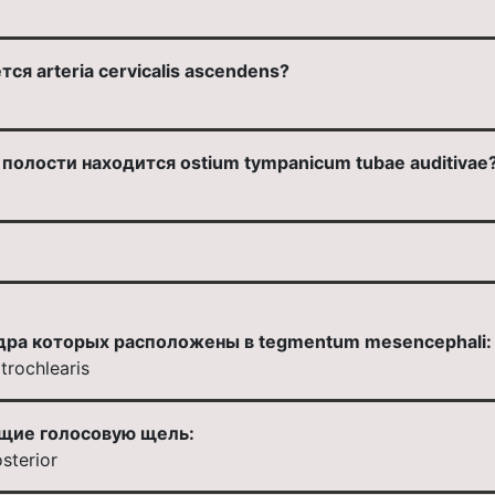
ся arteria cervicalis ascendens?
 полости находится ostium tympanicum tubae auditivae
дра которых расположены в tegmentum mesencephali:
trochlearis
щие голосовую щель:
sterior