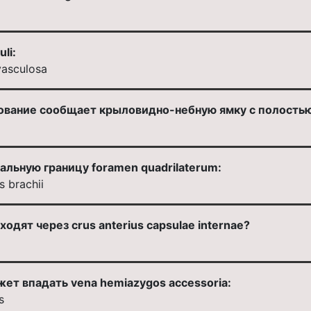
li:
 vasculosa
ование сообщает крыловидно-небную ямку с полостью
альную границу foramen quadrilaterum:
s brachii
дят через crus anterius capsulae internae?
жет впадать vena hemiazygos accessoria:
s