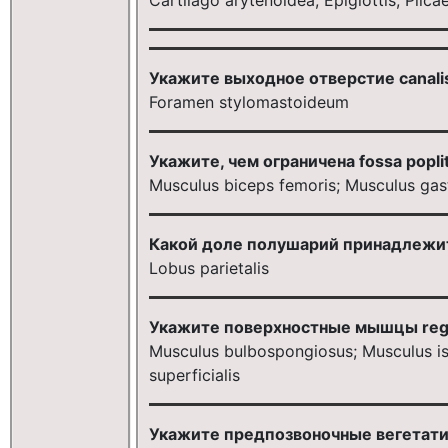
Укажите выходное отверстие canalis n
Foramen stylomastoideum
Укажите, чем ограничена fossa popli
Мusculus biceps femoris; Мusculus g
Какой доле полушарий принадлежит 
Lobus parietalis
Укажите поверхностные мышцы regio
Musculus bulbospongiosus; Musculus is
superficialis
Укажите предпозвоночные вегетати