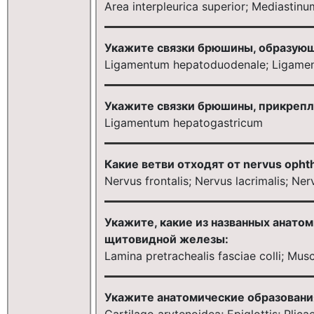
Area interpleurica superior; Mediastin
Укажите связки брюшины, образую
Ligamentum hepatoduodenale; Ligame
Укажите связки брюшины, прикрепл
Ligamentum hepatogastricum
Какие ветви отходят от nervus opht
Nervus frontalis; Nervus lacrimalis; Ner
Укажите, какие из названных анат
щитовидной железы:
Lamina pretrachealis fasciae colli; Mu
Укажите анатомические образования,
Cartilago arytenoidea; Epiglottis; Plica