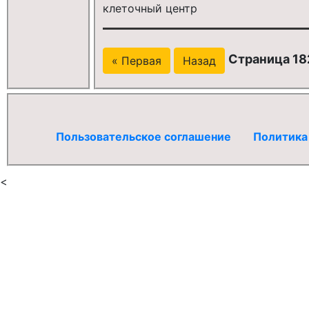
клеточный центр
Страница 182
« Первая
Назад
Пользовательское соглашение
Политика
<