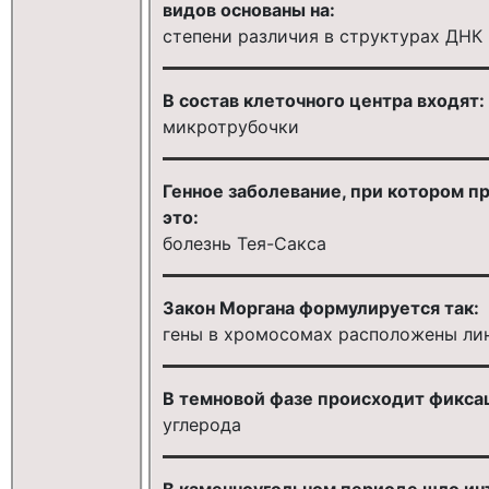
видов основаны на:
степени различия в структурах ДНК
В состав клеточного центра входят:
микротрубочки
Генное заболевание, при котором п
это:
болезнь Тея-Сакса
Закон Моргана формулируется так:
гены в хромосомах расположены лин
В темновой фазе происходит фикса
углерода
В каменноугольном периоде шло инт