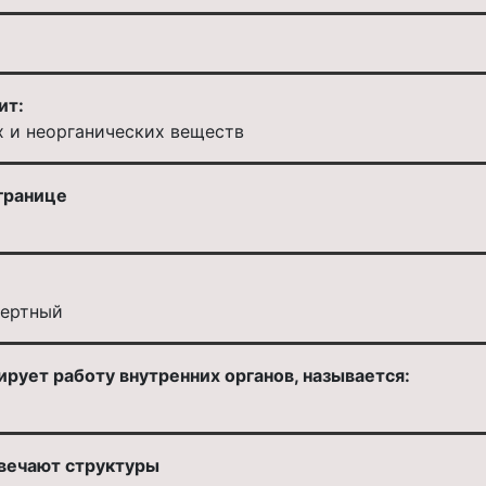
ит:
х и неорганических веществ
границе
нертный
ирует работу внутренних органов, называется:
вечают структуры