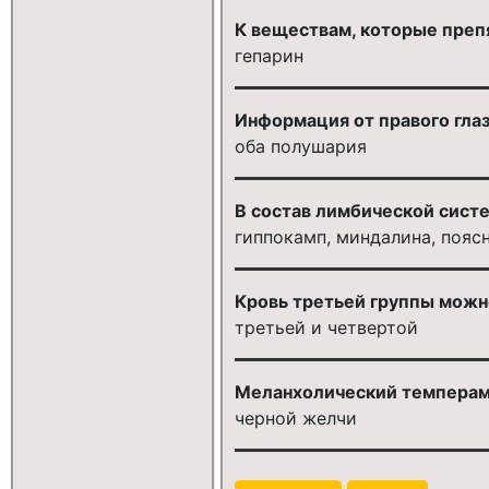
К веществам, которые преп
гепарин
Информация от правого глаз
оба полушария
В состав лимбической сист
гиппокамп, миндалина, пояс
Кровь третьей группы можно
третьей и четвертой
Меланхолический темперамен
черной желчи