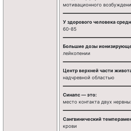
мотивационного возбуждени
У здорового человека средн
60-85
Большие дозы ионизирующег
лейкопении
Центр верхней части живота
надчревной областью
Синапс — это:
место контакта двух нервны
Сангвинический темперамент
крови