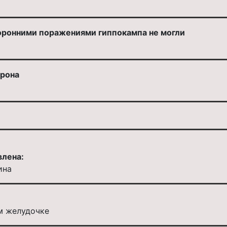
оронними поражениями гиппокампа не могли
йрона
влена:
ина
м желудочке