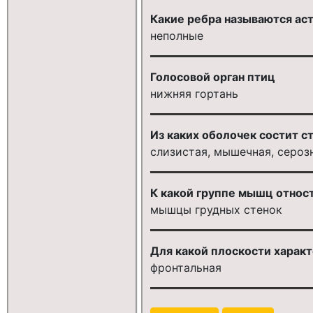
Какие ребра называются ас
неполные
Голосовой орган птиц
нижняя гортань
Из каких оболочек состит с
слизистая, мышечная, сероз
К какой группе мышц относ
мышцы грудныx стенок
Для какой плоскости харак
фронтальная