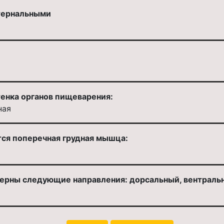
тернальными
тенка органов пищеварения:
ная
тся поперечная грудная мышца:
терны следующие направления: дорсальный, вентральн