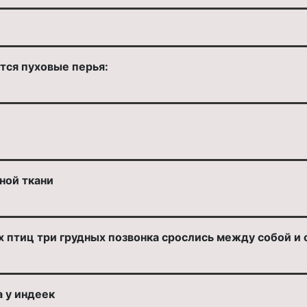
тся пуховые перья:
ной ткани
х птиц три грудных позвонка срослись между собой и
 у индеек