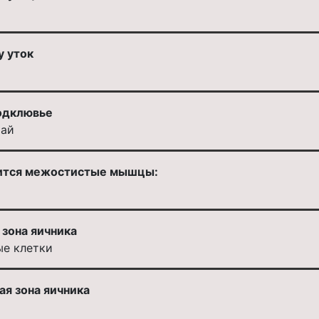
у уток
подклювье
рай
сится межостистые мышцы:
а
 зона яичника
ые клетки
ая зона яичника