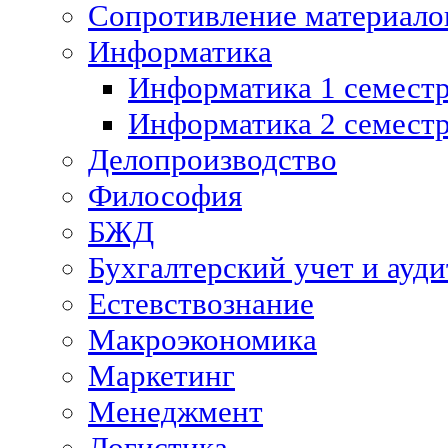
Сопротивление материалов
Информатика
Информатика 1 семест
Информатика 2 семест
Делопроизводство
Философия
БЖД
Бухгалтерский учет и ауди
Естевствознание
Макроэкономика
Маркетинг
Менеджмент
Логистика