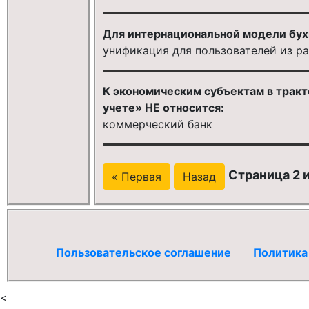
Для интернациональной модели бухг
унификация для пользователей из р
К экономическим субъектам в тракт
учете» НЕ относится:
коммерческий банк
Страница 2 и
« Первая
Назад
Пользовательское соглашение
Политика
<