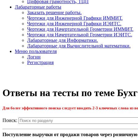
Цифровая грамотность, ТЦП
Лабараторные работы
Заказать решение работы.
Чертежи для Инженерной Графики ИММИТ.
Чертежи для Инженерной Графики ИЭИТС.
Чертежи для Начертательной Геометрии ИММИТ.
Чертежи для Начертательной Геометрии ИЭИТС.
Лабараторные для Информатики.
Лабараторные для Вычислительной математики.
Меню пользователя
Логин
Регистрация
Ответы на тесты по теме Бухг
Для более эффективного поиска следует вводить 2-3 ключевых слова из во
Поиск:
Поступление выручки от продажи товаров через розничную 