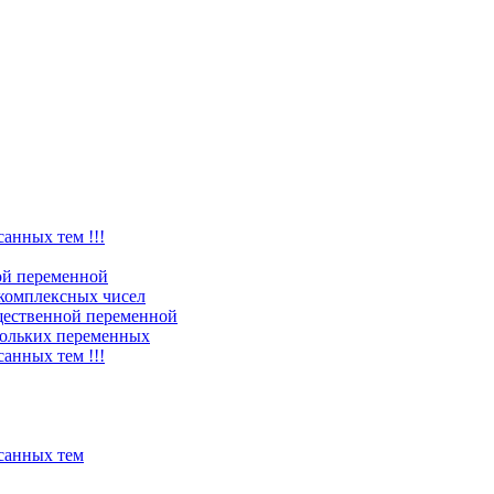
санных тем !!!
ой переменной
комплексных чисел
щественной переменной
ольких переменных
санных тем !!!
исанных тем