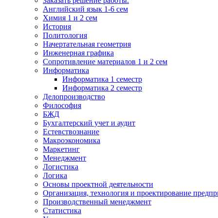
Заказать решение работы.
Английский язык 1-6 сем
Химия 1 и 2 сем
История
Политология
Начертательная геометрия
Инженерная графика
Сопротивление материалов 1 и 2 сем
Информатика
Информатика 1 семестр
Информатика 2 семестр
Делопроизводство
Философия
БЖД
Бухгалтерский учет и аудит
Естевствознание
Макроэкономика
Маркетинг
Менеджмент
Логистика
Логика
Основы проектной деятельности
Организация, технология и проектирование предпр
Производственный менеджмент
Статистика