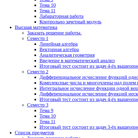
Тема 10
Тема 11
Лабараторная работа
Контрольно зачетный модуль
Высшая математика
Заказать решение работы.
Семестр 1
Линейная алгебра
Векторная алгебра
Аналитическая геометрия
Введение в математический анализ
Итоговый тест состоит из задач 4-ёх вышеопи
Семестр 2
Дифференциальное исчисление функций одн
Комплексные числа и многочлены над полем 
Интегральное исчисление функции одной ве
Дифференциальное исчисление функций неск
Итоговый тест состоит из задач 4-ёх вышеопи
Семестр 3
Тема 9
Тема 10
Тема 11
Итоговый тест состоит из задач 3-ёх вышеоп
Список предметов