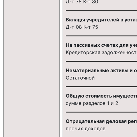
Д-т 75 К-т 80
Вклады учредителей в уста
Д-т 08 К-т 75
На пассивных счетах для уч
Кредиторская задолженност
Нематериальные активы и о
Остаточной
Общую стоимость имуществ
сумме разделов 1 и 2
Отрицательная деловая репу
прочих доходов