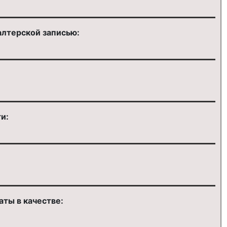
алтерской записью:
и:
ты в качестве: