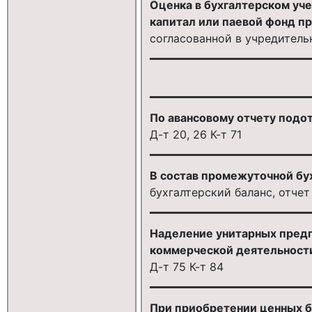
Оценка в бухгалтерском уче
капитал или паевой фонд п
согласованной в учредитель
По авансовому отчету подо
Д-т 20, 26 К-т 71
В состав промежуточной бу
бухгалтерский баланс, отчет
Наделение унитарных предп
коммерческой деятельности
Д-т 75 К-т 84
При приобретении ценных б