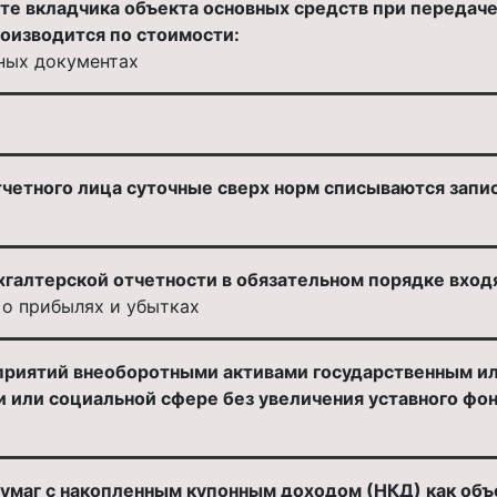
те вкладчика объекта основных средств при передаче 
роизводится по стоимости:
ных документах
тчетного лица суточные сверх норм списываются запи
хгалтерской отчетности в обязательном порядке вхо
 о прибылях и убытках
риятий внеоборотными активами государственным ил
 или социальной сфере без увеличения уставного фо
умаг с накопленным купонным доходом (НКД) как объ