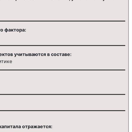
о фактора:
ктов учитываются в составе:
итике
капитала отражается: