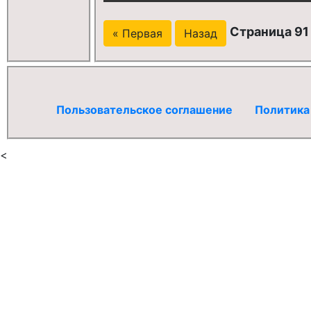
Страница 91 
« Первая
Назад
Пользовательское соглашение
Политика
<