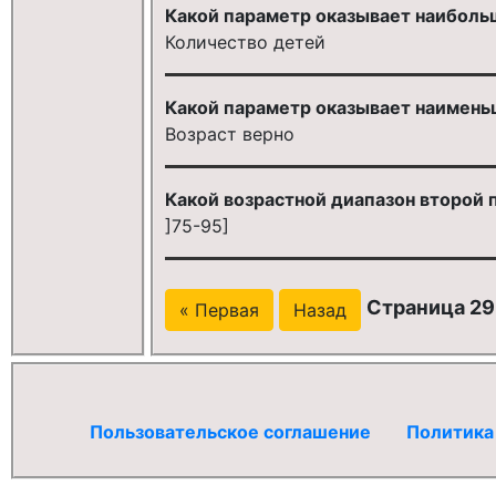
Какой параметр оказывает наиболь
Количество детей
Какой параметр оказывает наимень
Возраст верно
Какой возрастной диапазон второй п
]75-95]
Страница 29 
« Первая
Назад
Пользовательское соглашение
Политика