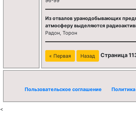
96-99
Из отвалов уранодобывающих предп
атмосферу выделяются радиоактив
Радон, Торон
Страница 113
« Первая
Назад
Пользовательское соглашение
Политика
<