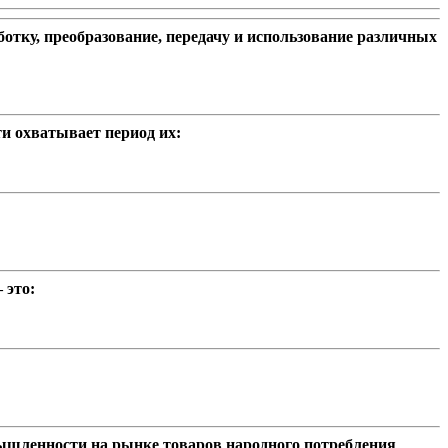
отку, преобразование, передачу и использование различных
и охватывает период их:
 это:
ышленности на рынке товаров народного потребления