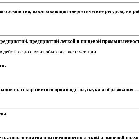
ого хозяйства, охватывающая энергетические ресурсы, выраб
предприятий, предприятий легкой и пищевой промышленност
в действие до снятия объекта с эксплуатации
то:
рации высокоразвитого производства, науки и образования —
ллы.
ельхозпредприятия или предприятия легкой и пищевой пром