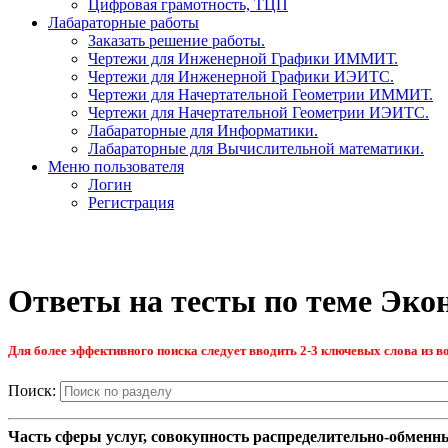
Цифровая грамотность, ТЦП
Лабараторные работы
Заказать решение работы.
Чертежи для Инженерной Графики ИММИТ.
Чертежи для Инженерной Графики ИЭИТС.
Чертежи для Начертательной Геометрии ИММИТ.
Чертежи для Начертательной Геометрии ИЭИТС.
Лабараторные для Информатики.
Лабараторные для Вычислительной математики.
Меню пользователя
Логин
Регистрация
Ответы на тесты по теме Эко
Для более эффективного поиска следует вводить 2-3 ключевых слова из во
Поиск:
Часть сферы услуг, совокупность распределительно-обменн