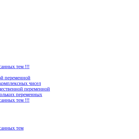
санных тем !!!
ой переменной
комплексных чисел
щественной переменной
ольких переменных
санных тем !!!
исанных тем