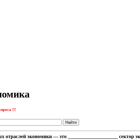
номика
проса !!!
ых отраслей экономики — это ____________________ сектор э