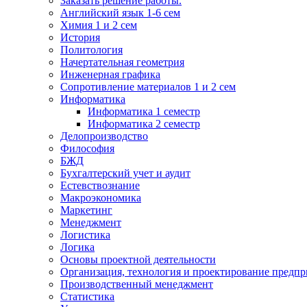
Заказать решение работы.
Английский язык 1-6 сем
Химия 1 и 2 сем
История
Политология
Начертательная геометрия
Инженерная графика
Сопротивление материалов 1 и 2 сем
Информатика
Информатика 1 семестр
Информатика 2 семестр
Делопроизводство
Философия
БЖД
Бухгалтерский учет и аудит
Естевствознание
Макроэкономика
Маркетинг
Менеджмент
Логистика
Логика
Основы проектной деятельности
Организация, технология и проектирование предпр
Производственный менеджмент
Статистика