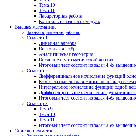
Тема 10
Тема 11
Лабараторная работа
Контрольно зачетный модуль
Высшая математика
Заказать решение работы.
Семестр 1
Линейная алгебра
Векторная алгебра
Аналитическая геометрия
Введение в математический анализ
Итоговый тест состоит из задач 4-ёх вышеопи
Семестр 2
Дифференциальное исчисление функций одн
Комплексные числа и многочлены над полем 
Интегральное исчисление функции одной ве
Дифференциальное исчисление функций неск
Итоговый тест состоит из задач 4-ёх вышеопи
Семестр 3
Тема 9
Тема 10
Тема 11
Итоговый тест состоит из задач 3-ёх вышеоп
Список предметов