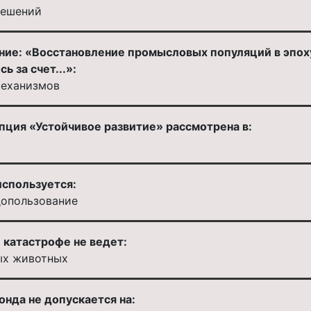
решений
ие: «Восстановление промысловых популяций в эпоху
 за счет...»:
механизмов
ция «Устойчивое развитие» рассмотрена в:
используется:
допользование
 катастрофе не ведет:
ых животных
нда не допускается на: