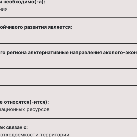
и необходимо(-а):
ния
йчивого развития является:
го региона альтернативные направления эколого-эко
 относятся(-ится):
реационных ресурсов
к связан с:
отходоемкости территории