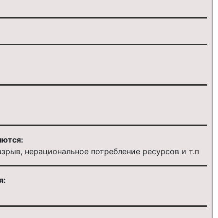
яются:
зрыв, нерациональное потребление ресурсов и т.п
я: