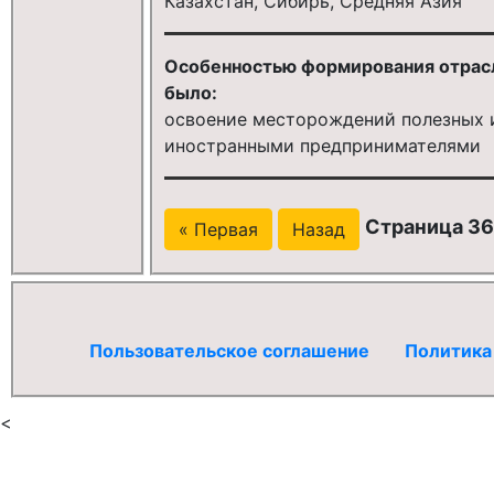
Казахстан, Сибирь, Средняя Азия
Особенностью формирования отрас
было:
освоение месторождений полезных 
иностранными предпринимателями
Страница 36
« Первая
Назад
Пользовательское соглашение
Политика
<