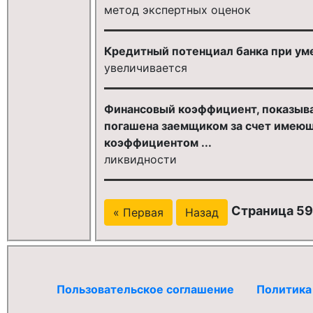
метод экспертных оценок
Кредитный потенциал банка при уме
увеличивается
Финансовый коэффициент, показыва
погашена заемщиком за счет имеющ
коэффициентом ...
ликвидности
Страница 59
« Первая
Назад
Пользовательское соглашение
Политика