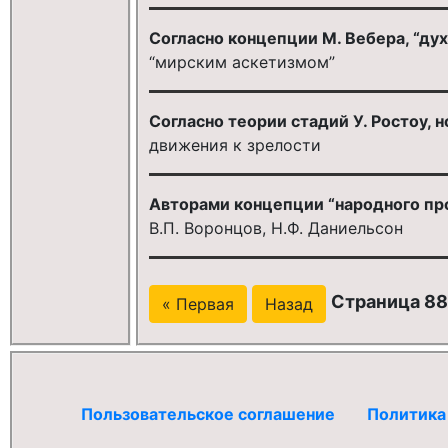
Согласно концепции М. Вебера, “дух
“мирским аскетизмом”
Согласно теории стадий У. Ростоу, н
движения к зрелости
Авторами концепции “народного про
В.П. Воронцов, Н.Ф. Даниельсон
Страница 88
« Первая
Назад
Пользовательское соглашение
Политика