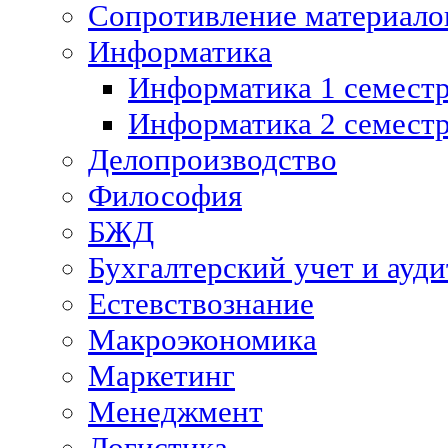
Сопротивление материалов
Информатика
Информатика 1 семест
Информатика 2 семест
Делопроизводство
Философия
БЖД
Бухгалтерский учет и ауди
Естевствознание
Макроэкономика
Маркетинг
Менеджмент
Логистика