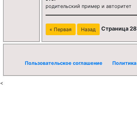
родительский пример и авторитет
Страница 28
« Первая
Назад
Пользовательское соглашение
Политика
<