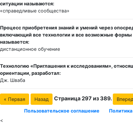
ситуации называются:
«справедливые сообщества»
Процесс приобретения знаний и умений через опоср
включающий все технологии и все возможные формы 
называется:
дистанционное обучение
Технологию «Приглашения к исследованиям», относя
ориентации, разработал:
Дж. Шваба
Страница 297 из 389.
« Первая
Назад
Впере
Пользовательское соглашение
Политика
<