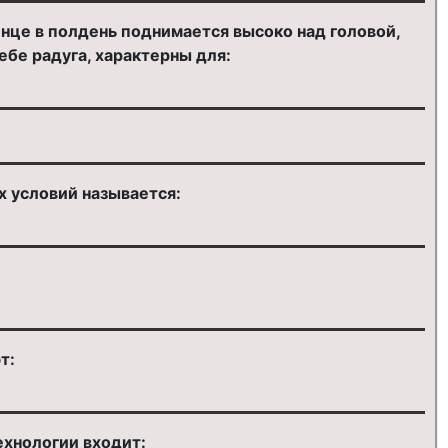
олнце в полдень поднимается высоко над головой,
ебе радуга, характерны для:
х условий называется:
т:
ехнологии входит: