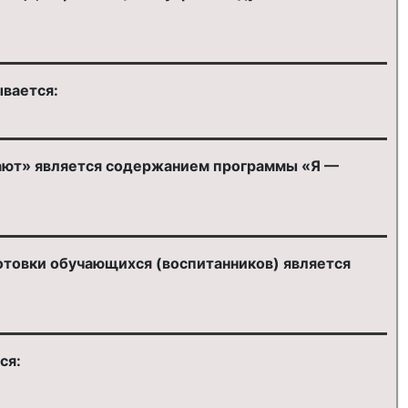
ывается:
хают» является содержанием программы «Я —
отовки обучающихся (воспитанников) является
ся: