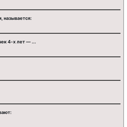
, называется:
к 4-х лет — ...
вают: