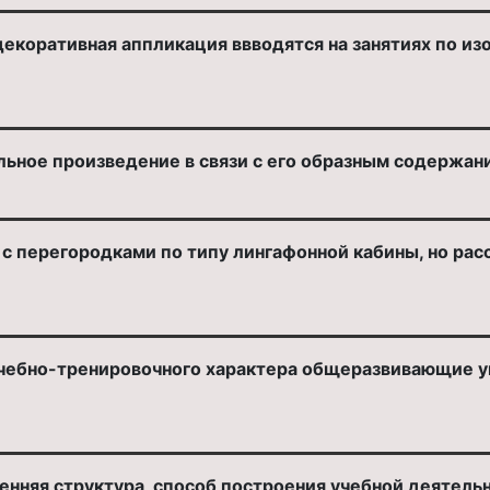
екоративная аппликация ввводятся на занятиях по изо
ьное произведение в связи с его образным содержан
с перегородками по типу лингафонной кабины, но рас
учебно-тренировочного характера общеразвивающие у
енняя структура, способ построения учебной деятель