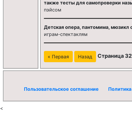
также тесты для самопроверки наз
пэйсом
Детская опера, пантомима, мюзикл о
играм-спектаклям
Страница 32
« Первая
Назад
Пользовательское соглашение
Политика
<