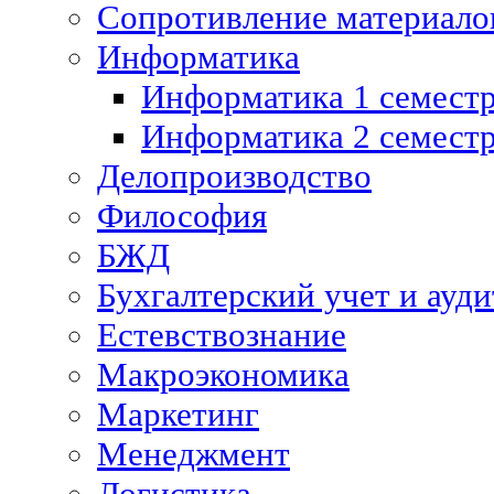
Сопротивление материалов
Информатика
Информатика 1 семест
Информатика 2 семест
Делопроизводство
Философия
БЖД
Бухгалтерский учет и ауди
Естевствознание
Макроэкономика
Маркетинг
Менеджмент
Логистика