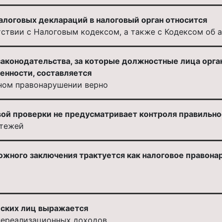
алоговых деклараций в налоговый орган относится
тствии с Налоговым кодексом, а также с Кодексом об
законодательства, за которые должностные лица орг
енности, составляется
ном правонарушении верно
ой проверки не предусматривает контроля правильно
атежей
ожного заключения трактуется как налоговое правона
ских лиц выражается
внереализационных доходов