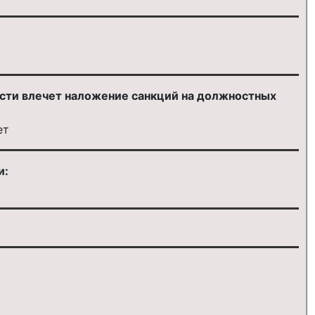
ости влечет наложение санкций на должностных
ет
и: