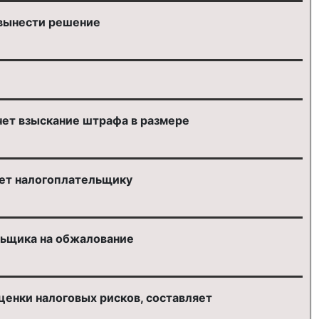
 вынести решение
ечет взыскание штрафа в размере
яет налогоплательщику
льщика на обжалование
енки налоговых рисков, составляет