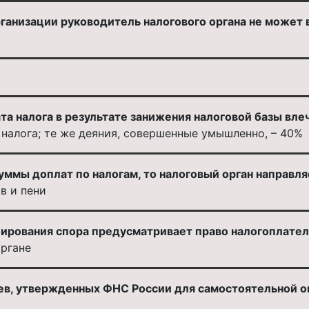
рганизации руководитель налогового органа не может
та налога в результате занижения налоговой базы вл
налога; те же деяния, совершенные умышленно, – 40%
уммы доплат по налогам, то налоговый орган направл
в и пени
ирования спора предусматривает право налогоплате
ргане
в, утвержденных ФНС России для самостоятельной оц