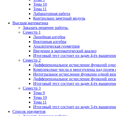
Тема 10
Тема 11
Лабараторная работа
Контрольно зачетный модуль
Высшая математика
Заказать решение работы.
Семестр 1
Линейная алгебра
Векторная алгебра
Аналитическая геометрия
Введение в математический анализ
Итоговый тест состоит из задач 4-ёх вышеопи
Семестр 2
Дифференциальное исчисление функций одн
Комплексные числа и многочлены над полем 
Интегральное исчисление функции одной ве
Дифференциальное исчисление функций неск
Итоговый тест состоит из задач 4-ёх вышеопи
Семестр 3
Тема 9
Тема 10
Тема 11
Итоговый тест состоит из задач 3-ёх вышеоп
Список предметов