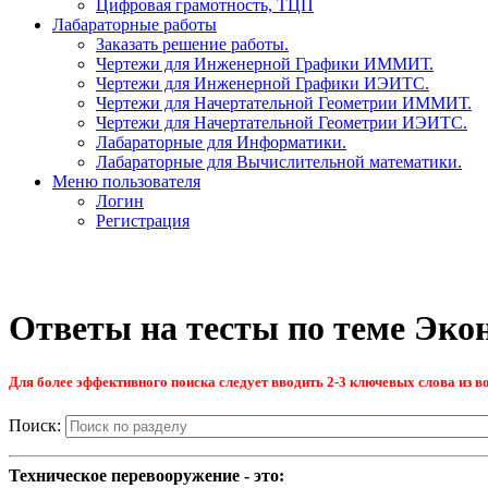
Цифровая грамотность, ТЦП
Лабараторные работы
Заказать решение работы.
Чертежи для Инженерной Графики ИММИТ.
Чертежи для Инженерной Графики ИЭИТС.
Чертежи для Начертательной Геометрии ИММИТ.
Чертежи для Начертательной Геометрии ИЭИТС.
Лабараторные для Информатики.
Лабараторные для Вычислительной математики.
Меню пользователя
Логин
Регистрация
Ответы на тесты по теме Эко
Для более эффективного поиска следует вводить 2-3 ключевых слова из во
Поиск:
Техническое перевооружение - это: