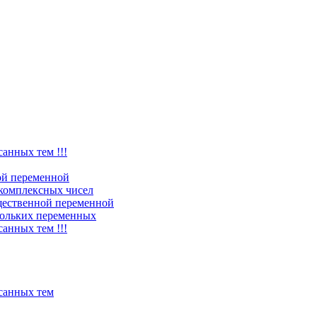
санных тем !!!
ой переменной
комплексных чисел
щественной переменной
ольких переменных
санных тем !!!
исанных тем