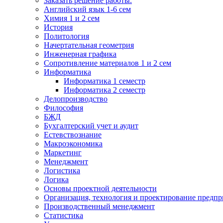
Заказать решение работы.
Английский язык 1-6 сем
Химия 1 и 2 сем
История
Политология
Начертательная геометрия
Инженерная графика
Сопротивление материалов 1 и 2 сем
Информатика
Информатика 1 семестр
Информатика 2 семестр
Делопроизводство
Философия
БЖД
Бухгалтерский учет и аудит
Естевствознание
Макроэкономика
Маркетинг
Менеджмент
Логистика
Логика
Основы проектной деятельности
Организация, технология и проектирование предпр
Производственный менеджмент
Статистика