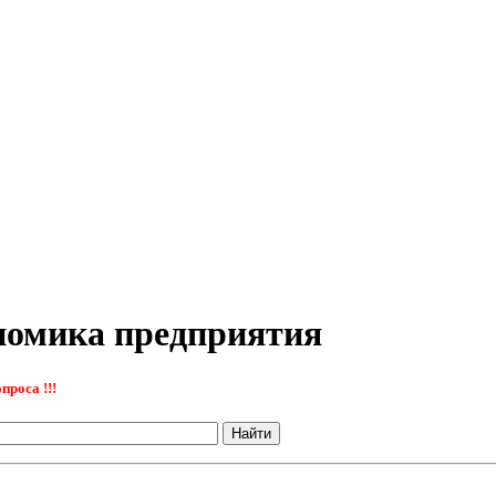
номика предприятия
проса !!!