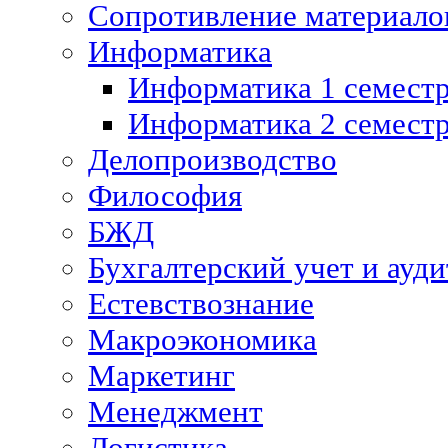
Сопротивление материалов
Информатика
Информатика 1 семест
Информатика 2 семест
Делопроизводство
Философия
БЖД
Бухгалтерский учет и ауди
Естевствознание
Макроэкономика
Маркетинг
Менеджмент
Логистика