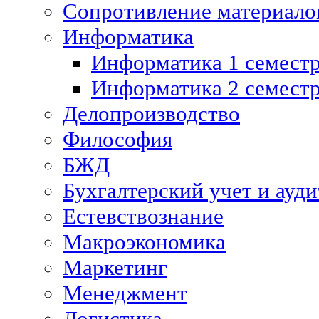
Сопротивление материалов
Информатика
Информатика 1 семест
Информатика 2 семест
Делопроизводство
Философия
БЖД
Бухгалтерский учет и ауди
Естевствознание
Макроэкономика
Маркетинг
Менеджмент
Логистика