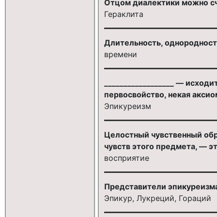
Отцом диалектики можно сч
Гераклита
Длительность, однородность
времени
__________________ — исход
первосвойство, некая аксио
Эпикуреизм
Целостный чувственный об
чувств этого предмета, — эт
восприятие
Представители эпикуреизма
Эпикур, Лукреций, Гораций