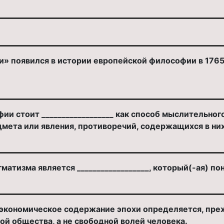
 появился в истории европейской философии в 1765 г.
ии стоит __________________ как способ мыслительног
мета или явления, противоречий, содержащихся в них
атизма является __________________, который(-ая) по
_, экономическое содержание эпохи определяется, пре
й общества, а не свободной волей человека.