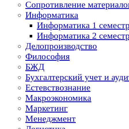
Сопротивление материалов
Информатика
Информатика 1 семест
Информатика 2 семест
Делопроизводство
Философия
БЖД
Бухгалтерский учет и ауди
Естевствознание
Макроэкономика
Маркетинг
Менеджмент
Логистика