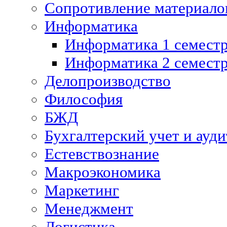
Сопротивление материалов
Информатика
Информатика 1 семест
Информатика 2 семест
Делопроизводство
Философия
БЖД
Бухгалтерский учет и ауди
Естевствознание
Макроэкономика
Маркетинг
Менеджмент
Логистика