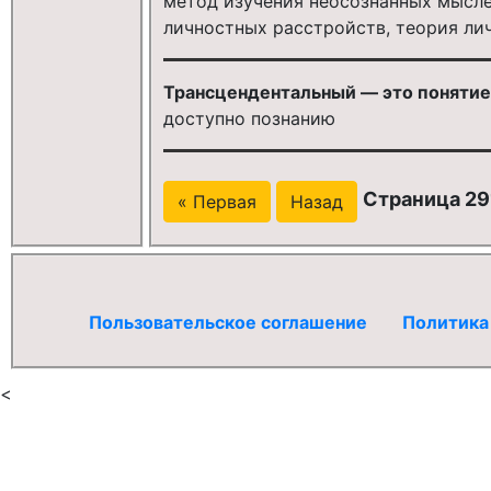
метод изучения неосознанных мысле
личностных расстройств, теория ли
Трансцендентальный — это понятие, 
доступно познанию
Страница 29
« Первая
Назад
Пользовательское соглашение
Политика
<