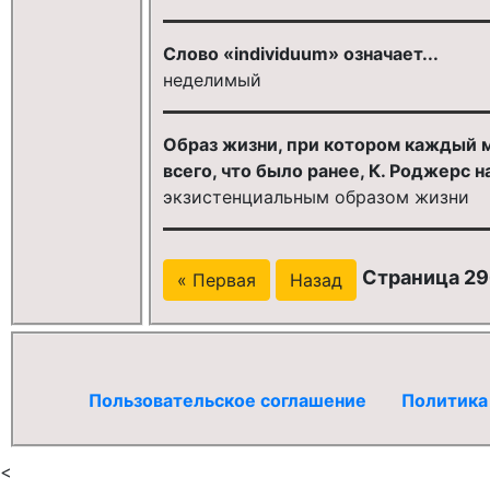
Слово «individuum» означает...
неделимый
Образ жизни, при котором каждый м
всего, что было ранее, К. Роджерс н
экзистенциальным образом жизни
Страница 29
« Первая
Назад
Пользовательское соглашение
Политика
<