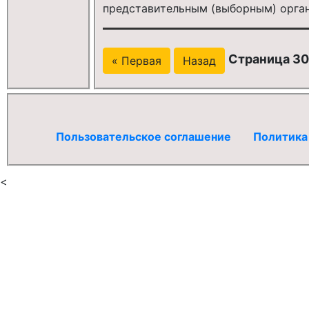
представительным (выборным) орга
Страница 30
« Первая
Назад
Пользовательское соглашение
Политика
<