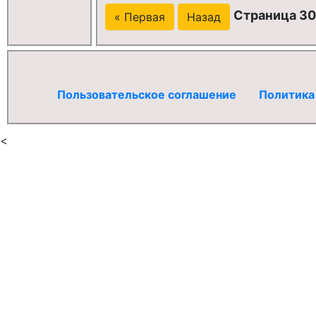
Страница 30
« Первая
Назад
Пользовательское соглашение
Политика
<