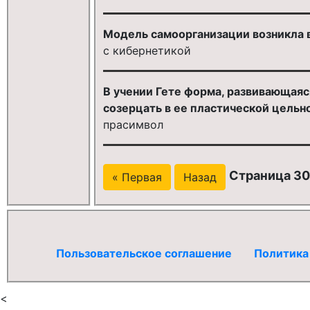
Модель самоорганизации возникла в
с кибернетикой
В учении Гете форма, развивающаяс
созерцать в ее пластической цельно
прасимвол
Страница 30
« Первая
Назад
Пользовательское соглашение
Политика
<